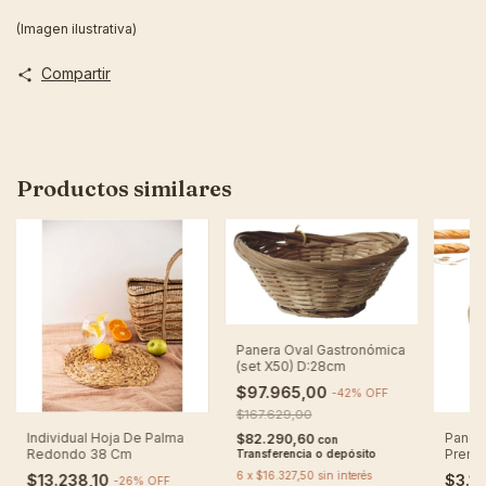
(Imagen ilustrativa)
Compartir
Productos similares
Panera Oval Gastronómica
(set X50) D:28cm
$97.965,00
-
42
%
OFF
$167.629,00
Individual Hoja De Palma
Paner
$82.290,60
con
Redondo 38 Cm
Premi
Transferencia o depósito
6
x
$16.327,50
sin interés
$13.238,10
$3.1
-
26
%
OFF