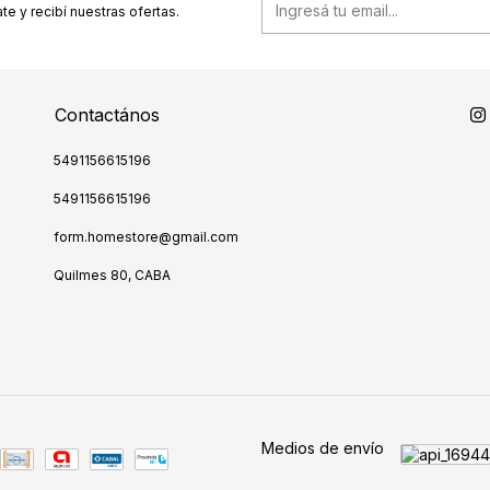
te y recibí nuestras ofertas.
Contactános
5491156615196
5491156615196
form.homestore@gmail.com
Quilmes 80, CABA
Medios de envío