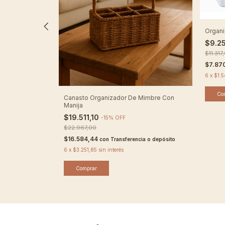
ral
Organi
$9.2
$11.317
cia o depósito
$7.87
6
x
$1.
Canasto Organizador De Mimbre Con
Manija
$19.511,10
-
15
%
OFF
$22.967,00
$16.584,44
con
Transferencia o depósito
6
x
$3.251,85
sin interés
Comprar