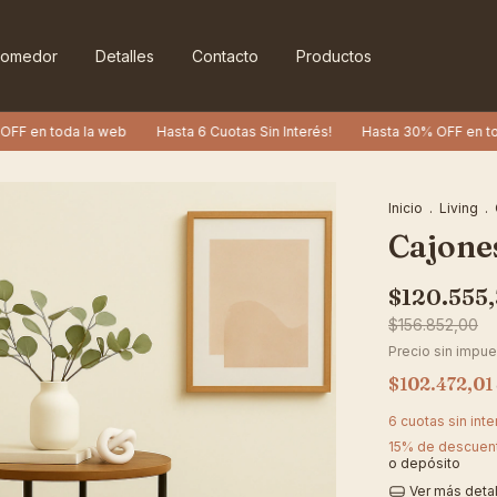
omedor
Detalles
Contacto
Productos
toda la web
Hasta 6 Cuotas Sin Interés!
Hasta 30% OFF en toda la 
Inicio
.
Living
.
Cajones
$120.555
$156.852,00
Precio sin impu
$102.472,01
6
cuotas sin int
15% de descuen
o depósito
Ver más deta