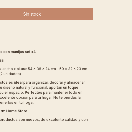
s con manijas set x4
ss
 ancho x altura: 54 x 36 x 24 cm - 50 x 32 x 23 cm -
(2 unidades)
astos es
ideal
para organizar, decorar y almacenar
u diseño natural y funcional, aportan un toque
quier espacio.
Perfectos
para mantener todo en
xcelente opción para tu hogar. No te pierdas la
enerlos en tu hogar.
Form Home Store.
productos son nuevos, de excelente calidad y con