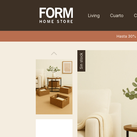
Living
Cuarto
C
Hasta 30% OFF en 
Sin stock