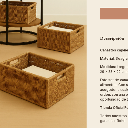
Descripción
Canastos cajone
Material:
Seagra
Medidas:
Largo x
29 x 23 x 22 cm 
Este set de can
alimentos. Con s
acogedor a cual
orden, son una e
oportunidad de t
Tienda Oficial 
Todos nuestros 
garantía oficial.