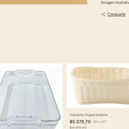
(Imagen ilsutrati
Compartir
Canasta Organizadora
$5.375,70
-
18
%
OFF
$6.570,00