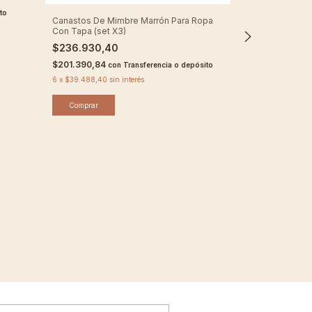
to
Canastos De Mimbre Marrón Para Ropa
Con Tapa (set X3)
Cesto Redondo 
$236.930,40
$5.500,80
-
1
$201.390,84
con
Transferencia o depósito
$6.723,00
6
x
$39.488,40
sin interés
$4.675,68
con
6
x
$916,80
sin in
Comprar