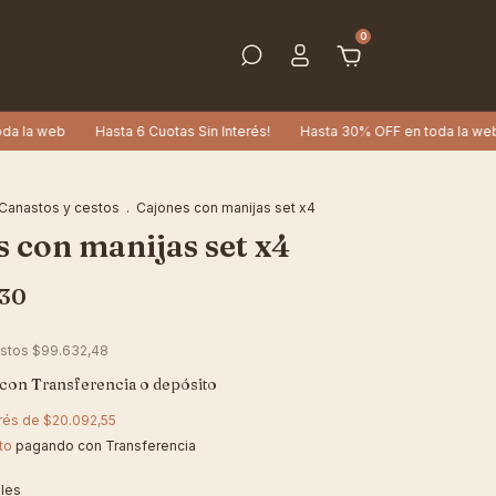
0
web
Hasta 6 Cuotas Sin Interés!
Hasta 30% OFF en toda la web
Ha
Canastos y cestos
.
Cajones con manijas set x4
 con manijas set x4
,30
estos
$99.632,48
con
Transferencia o depósito
erés de
$20.092,55
to
pagando con Transferencia
lles