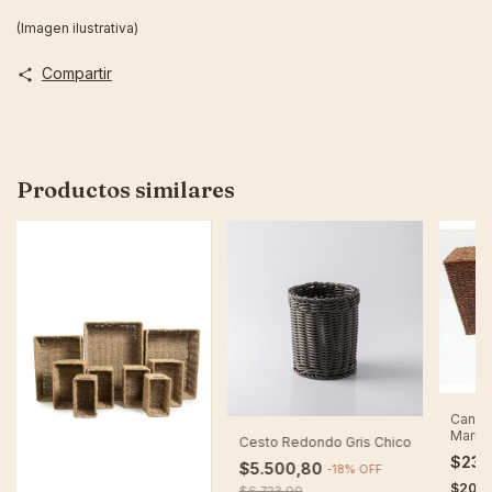
(Imagen ilustrativa)
Compartir
Productos similares
Canas
Marró
Cesto Redondo Gris Chico
Tapa (
$236
$5.500,80
-
18
%
OFF
$201.
$6.723,00