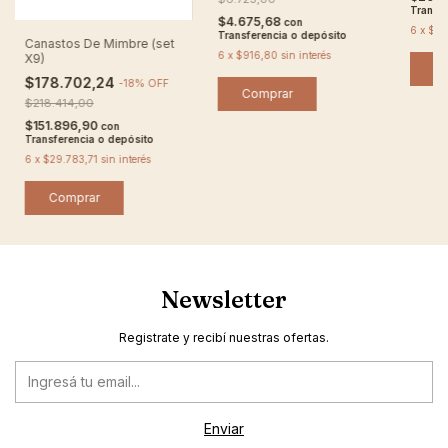
Transfe
$4.675,68
con
6
x
$39
Transferencia o depósito
Canastos De Mimbre (set
6
x
$916,80
sin interés
X9)
C
$178.702,24
-
18
%
OFF
$218.414,00
$151.896,90
con
Transferencia o depósito
6
x
$29.783,71
sin interés
Comprar
Newsletter
Registrate y recibí nuestras ofertas.