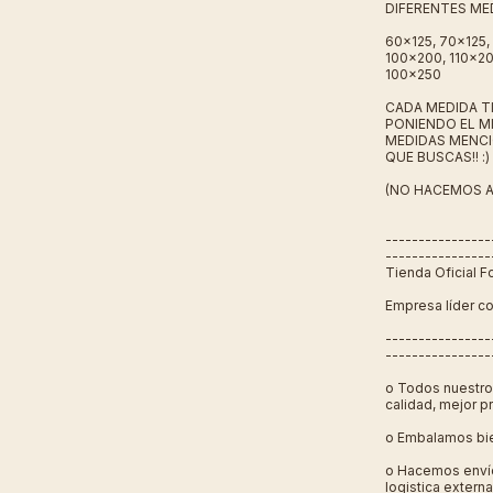
DIFERENTES ME
60x125, 70x125,
100x200, 110x20
100x250
CADA MEDIDA TI
PONIENDO EL M
MEDIDAS MENCI
QUE BUSCAS!! :)
(NO HACEMOS A
----------------
----------------
Tienda Oficial 
Empresa líder co
----------------
----------------
o Todos nuestro
calidad, mejor pr
o Embalamos bie
o Hacemos envío
logistica externa