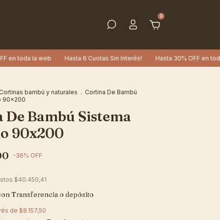
0
 web
Hasta 6 Cuotas Sin Interés!
Hasta 30% OFF en toda la web
Cortinas bambú y naturales
.
Cortina De Bambú
o 90x200
a De Bambú Sistema
o 90x200
00
-
36
%
OFF
estos
$40.450,41
con
Transferencia o depósito
erés de
$8.157,50