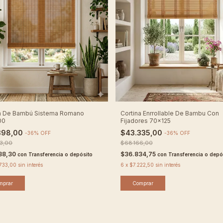
na De Bambú Sistema Romano
Cortina Enrrollable De Bambu Con
00
Fijadores 70x125
398,00
$43.335,00
-
36
%
OFF
-
36
%
OFF
73,00
$68.166,00
38,30
$36.834,75
con
Transferencia o depósito
con
Transferencia o depó
.733,00
sin interés
6
x
$7.222,50
sin interés
mprar
Comprar