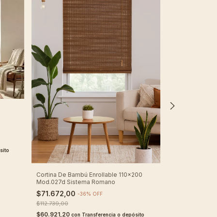
Cortina De Bamb
140x200 Varilla
$68.298,00
$107.433,00
$58.053,30
sito
con
6
x
$11.383,00
sin
Cortina De Bambú Enrollable 110x200
Comprar
Mod.027d Sistema Romano
$71.672,00
-
36
%
OFF
$112.739,00
$60.921,20
con
Transferencia o depósito