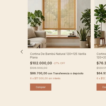
ambu Con
Cortina De Bambú Natural 120x125 Varilla
Corti
Plana
120x2
$102.000,00
$76.
-
27
%
OFF
$138.996,00
$120.1
$86.700,00
$64.9
ia o depósito
con
Transferencia o depósito
6
x
$17.000,00
sin interés
6
x
$12
Comprar
Co