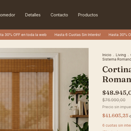
omedor
Detalles
Contacto
Productos
n toda la web
Hasta 6 Cuotas Sin Interés!
Hasta 30% OFF en toda la
Inicio
.
Living
.
Sistema Roman
Cortin
Roman
$48.945,
$76.990,00
Precio sin impu
$41.603,25
6
cuotas sin int