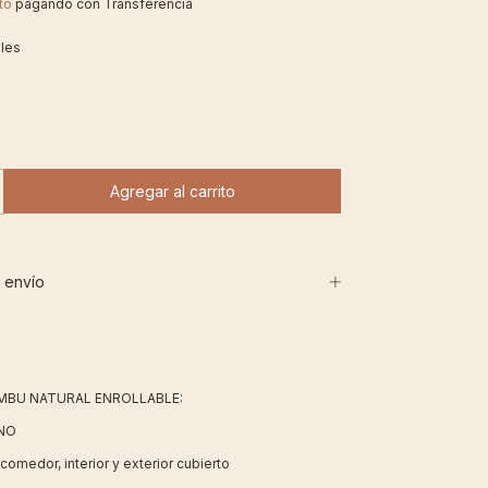
to
pagando con Transferencia
lles
 envío
MBU NATURAL ENROLLABLE:
NO
, comedor, interior y exterior cubierto