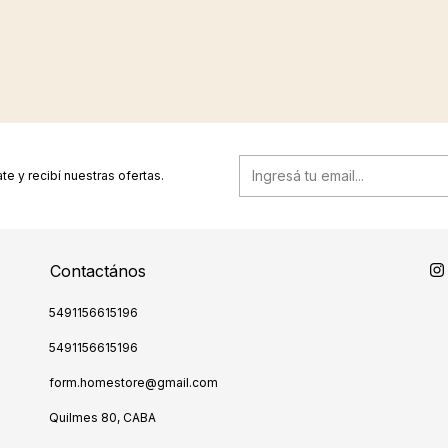
te y recibí nuestras ofertas.
Contactános
5491156615196
5491156615196
form.homestore@gmail.com
Quilmes 80, CABA