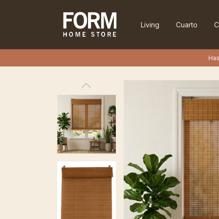
Living
Cuarto
C
Hasta 30% OFF e